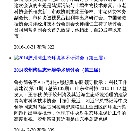
这次会议的主题是陆源污染与土壤生物技术修复。市老
科协会长程友新、市政协副主席王修林、市老科协常务
副会长、市科协巡视员吕祖利等出席研讨会。中国老教
授协会海洋经济技术分会副会长仲维仁主持了研讨会。
吕祖利常务副会长首先致辞，他指出，自2012年以来，
市
2016-10-31
花勃
322
2014胶州湾生态环境学术研讨会（第三届）
鲁办简备字A17号科技思想库专报 领导批示： 科技工作
者建议 第11期（总第105期） 山东省科协 2014-11-12 签
发人：王春秋 关于胶州湾及其近海生态环境治理的建议
青岛市科学技术协会 【按】最近，习近平总书记等中央
领导同志对内蒙古阿拉善盟腾格里工业园区的环境污染
问题作出重要批示，体现了中央对生态环境保护工作的
高度重视。胶州湾及其近海是山东半岛蓝色经
2014-12-30
花勃
339