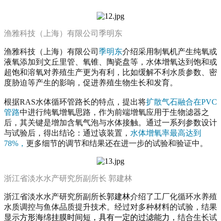
渔雅科技（上海）有限公司季明东
渔雅科技（上海）有限公司
季明东
介绍采用制氧机产生纯氧或
液氧添加到文丘里管、氧锥、陶瓷盘等，水体增氧达到饱和或
超饱和溶氧对养殖生产更为有利，比如缓解不利水质参数、密
度胁迫等产生的影响，促进养殖生物生长和发育。
根据RAS水体循环管路长的特点，提出将
扩散气石融合在PVC
管路
中进行纯氧增氧思路，作为前端增氧应用于生物滤器之
后，其关键是增加含氧气泡与水体接触。通过一系列参数设计
与试验后，得出结论：通过该装置，
水体增氧率最高达到
78%，
更多细节的调节和结果还在进一步的试验和验证中。
浙江省淡水水产研究所副所长 郭建林
浙江省淡水水产研究所副所长
郭建林
介绍了工厂化循环水养殖
水质调控与鱼体品质提升技术。经过对多种材料的试验，结果
显示
方形海绵挂膜时间短，具有一定的过滤能力，
结合生长试