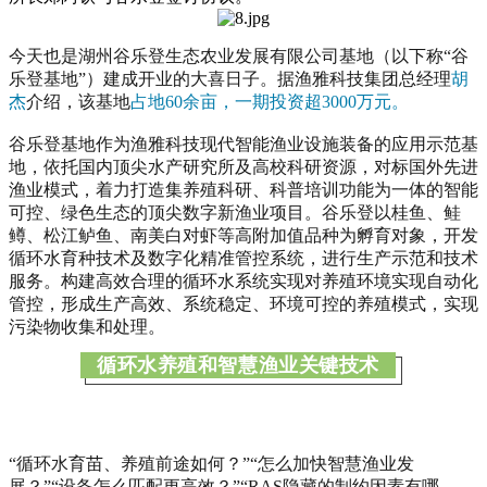
今天也是湖州谷乐登生态农业发展有限公司基地（以下称“谷
乐登基地”）建成开业的大喜日子。据渔雅科技集团总经理
胡
杰
介绍，该基地
占地60余亩，一期投资超3000万元。
谷乐登基地作为渔雅科技现代智能渔业设施装备的应用示范基
地，依托国内顶尖水产研究所及高校科研资源，对标国外先进
渔业模式，着力打造集养殖科研、科普培训功能为一体的智能
可控、绿色生态的顶尖数字新渔业项目。谷乐登以桂鱼、鲑
鳟、松江鲈鱼、南美白对虾等高附加值品种为孵育对象，开发
循环水育种技术及数字化精准管控系统，进行生产示范和技术
服务。构建高效合理的循环水系统实现对养殖环境实现自动化
管控，形成生产高效、系统稳定、环境可控的养殖模式，实现
污染物收集和处理。
循环水养殖和智慧渔业关键技术
“循环水育苗、养殖前途如何？”“怎么加快智慧渔业发
展？”“设备怎么匹配更高效？”“RAS隐藏的制约因素有哪