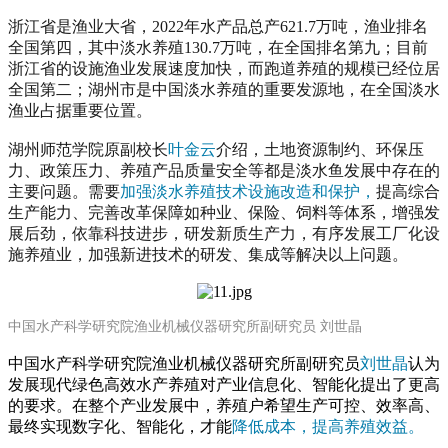
浙江省是渔业大省，2022年水产品总产621.7万吨，渔业排名
全国第四，其中淡水养殖130.7万吨，在全国排名第九；目前
浙江省的设施渔业发展速度加快，而跑道养殖的规模已经位居
全国第二；湖州市是中国淡水养殖的重要发源地，在全国淡水
渔业占据重要位置。
湖州师范学院原副校长
叶金云
介绍，土地资源制约、环保压
力、政策压力、养殖产品质量安全等都是淡水鱼发展中存在的
主要问题。需要
加强淡水养殖技术设施改造和保护，
提高综合
生产能力、完善改革保障如种业、保险、饲料等体系，增强发
展后劲，依靠科技进步，研发新质生产力，有序发展工厂化设
施养殖业，加强新进技术的研发、集成等解决以上问题。
中国水产科学研究院渔业机械仪器研究所副研究员 刘世晶
中国水产科学研究院渔业机械仪器研究所副研究员
刘世晶
认为
发展现代绿色高效水产养殖对产业信息化、智能化提出了更高
的要求。在整个产业发展中，养殖户希望生产可控、效率高、
最终实现数字化、智能化，才能
降低成本，提高养殖效益。