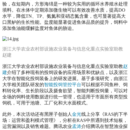
验，在短期内，方形海绵是一种较为实用的循环水养殖水处理
填料。在水体中定期添加微生物可以有效改善水质，提高DO
水平，降低TN、TP、氨氮和亚硝态氮含量，也可显著提高大
口黑鲈的生长性能。盐度能显著促进鱼体品质的提升，饲料中
添加鱼油能缓解盐度对鱼体的胁迫。
浙江大学农业农村部设施农业装备与信息化重点实验室助教
赵建
浙江大学农业农村部设施农业装备与信息化重点实验室助教
赵
建
介绍了多种现有的投饲设备的应用场景和优缺点，以及浙江
大学在智能化投饲装备上的研发进展。基于多项研究，由浙江
大学相关团队研发的
智能投饲管控平台
可以根据不同鱼种、饲
料转化率、生长阶段以及摄食欲望，智能判断投饲量，可以对
全场的饲料使用数据进行统一管理，也适用于市面所有类型投
饲机，可用于池塘、工厂化和大水面模式。
此外，本次活动还有黑匣子创始人
金光
线上分享《RAS的下半
场：运营和盈利模式管理》，分析在RAS中所遇到技术短板，
运营漏洞以及销售难题。腾讯农业
孟涛
介绍腾讯在智慧渔业探